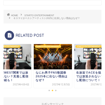
HOME
STARTO ENTERTAINMENT
キスマイがベストアーティスト2025に出演しない理由はなぜ？
RELATED POST
RTO ENTERTAINMENT
STARTO ENTERTAINMENT
STARTO ENTERTAINMENT
なにわ男子FNS歌謡祭
ア突WEST関東では放
生放送でACEを狙え
2025冬に出ない理由は
されない？見逃し配信
では放送されない？
なぜ？
後番組も！
し配信について！
2025年12月3日
2025年4月4日
2025年12月
スポンサーリンク