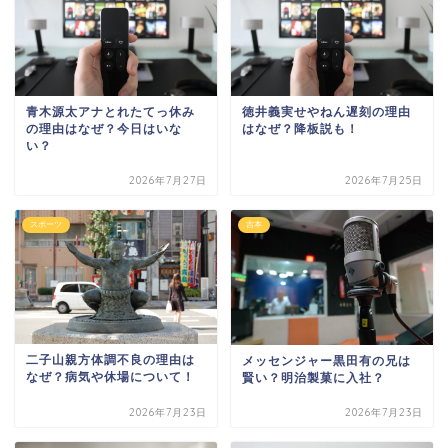
青木源太アナとれたてっ休み
徳井義実せやねん遅刻の理由
の理由はなぜ？今日はいな
はなぜ？降板説も！
い？
2026年7月27日
2026年7月25日
スポーツ
吉本
二子山親方体調不良の理由は
メッセンジャー黒田有の兄は
なぜ？病気や休場について！
賢い？明治製菓に入社？
2026年7月23日
2026年7月23日