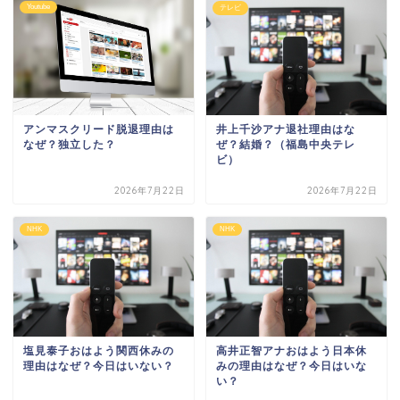
Youtube
テレビ
アンマスクリード脱退理由は
井上千沙アナ退社理由はな
なぜ？独立した？
ぜ？結婚？（福島中央テレ
ビ）
2026年7月22日
2026年7月22日
NHK
NHK
塩見泰子おはよう関西休みの
高井正智アナおはよう日本休
理由はなぜ？今日はいない？
みの理由はなぜ？今日はいな
い？