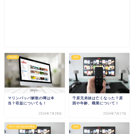
Youtube
吉本
マリンパッパ解散の噂は本
千原兄弟妹は亡くなった？原
当？収益についても！
因や年齢、職業について！
2026年7月28日
2026年7月27日
準キー局(大阪)制作番組
吉本