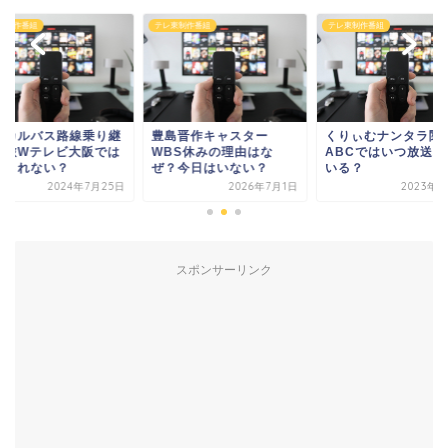
東制作番組
テレ東制作番組
テレ東制作番組
ーカルバス路線乗り継
豊島晋作キャスター
くりぃむナンタラ関
の旅Wテレビ大阪では
WBS休みの理由はな
ABCではいつ放送さ
送されない？
ぜ？今日はいない？
いる？
2024年7月25日
2026年7月1日
2023年4
スポンサーリンク