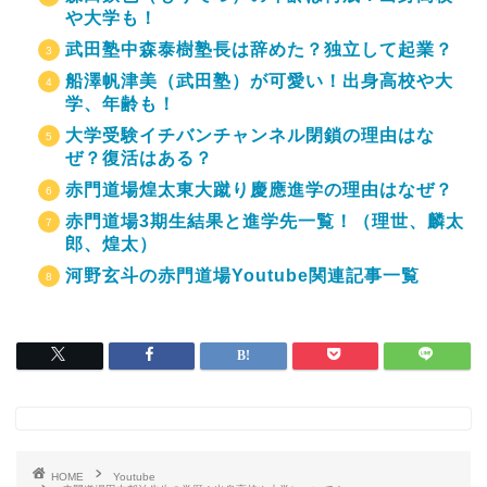
や大学も！
武田塾中森泰樹塾長は辞めた？独立して起業？
船澤帆津美（武田塾）が可愛い！出身高校や大
学、年齢も！
大学受験イチバンチャンネル閉鎖の理由はな
ぜ？復活はある？
赤門道場煌太東大蹴り慶應進学の理由はなぜ？
赤門道場3期生結果と進学先一覧！（理世、麟太
郎、煌太）
河野玄斗の赤門道場Youtube関連記事一覧
HOME
Youtube