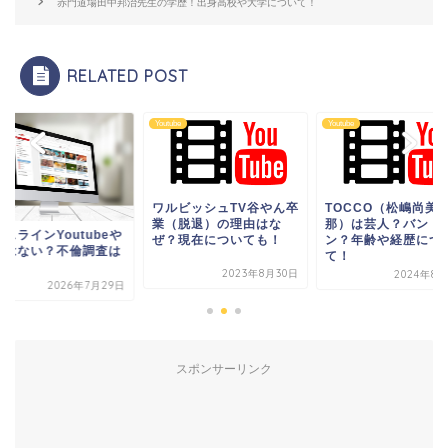
赤門道場田中邦治先生の学歴！出身高校や大学について！
RELATED POST
be
Youtube
Youtube
ワルビッシュTV谷やん卒
TOCCO（松嶋尚美
業（脱退）の理由はな
那）は芸人？バンド
スラインYoutubeや
ぜ？現在についても！
ン？年齢や経歴につ
せはない？不倫調査は
て！
チ？
2023年8月30日
2024年8月
2026年7月29日
スポンサーリンク