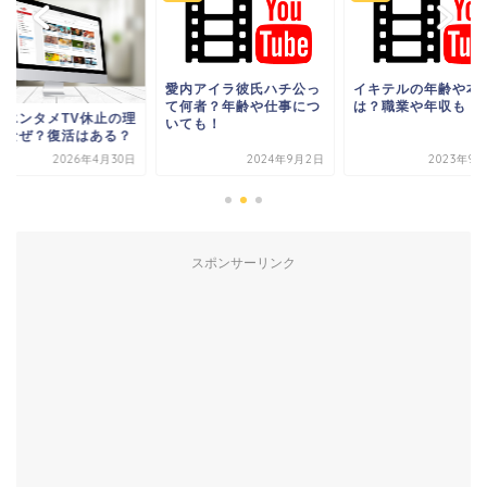
愛内アイラ彼氏ハチ公っ
イキテルの年齢や本
て何者？年齢や仕事につ
は？職業や年収も！
都エンタメTV休止の理
いても！
はなぜ？復活はある？
2026年4月30日
2024年9月2日
2023年9月
スポンサーリンク