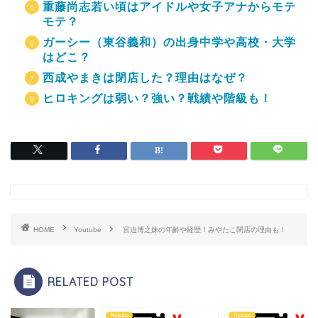
重藤尚志若い頃はアイドルや女子アナからモテ
モテ？
ガーシー（東谷義和）の出身中学や高校・大学
はどこ？
西成やまきは閉店した？理由はなぜ？
ヒロキングは弱い？強い？戦績や階級も！
HOME
Youtube
宮迫博之妹の年齢や経歴！みやたこ閉店の理由も！
RELATED POST
be
Youtube
Youtube