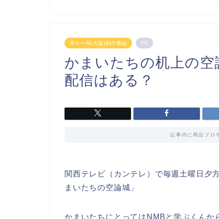
準キー局(大阪)制作番組
PR
かまいたちの机上の空
配信はある？
記事内に商品プロ
関西テレビ（カンテレ）で毎週土曜日夕方
まいたちの空論城」
かまいたちにとってはNMBと学ぶくんか