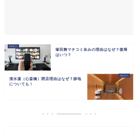
塚田舞マチコミ休みの理由はなぜ？復帰
はいつ？
清水湯（心斎橋）閉店理由はなぜ？跡地
についても！