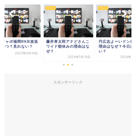
ビ
テレビ
テレビ
ンジャポ福岡RKB放送
藤井孝太郎アナどさんこ
円広志よーいドン休
はいつ？見れない？
ワイド朝休みの理由はな
理由はなぜ？今日は
ぜ？
い？
2023年9月10日
2024年5月14日
2026年6
スポンサーリンク