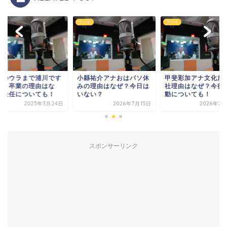
オ
ラジオ
ラジオ
ラのウラまで浦川です
小縣祐介アナおはパソ休
甲斐彩加アナ文化放
ジャ卒業の理由はな
みの理由はなぜ？今日は
社理由はなぜ？今後
？後任についても！
いない？
動についても！
2025年3月24日
2026年7月15日
2026年2月
スポンサーリンク