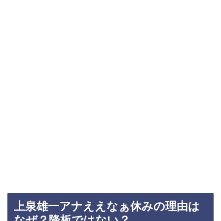
上泉雄一アナええなぁ休みの理由は
なぜ？降板ではない？