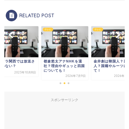
RELATED POST
ビ
テレビ
テレビ
シドラ関西では放送さ
都倉悠太アナNHKを退
金井創は韓国人？日
ていない？
社？理由やギュッと四国
人？国籍やルーツに
についても！
て！
2023年10月8日
2026年7月9日
2026年3
スポンサーリンク