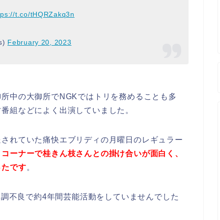
tps://t.co/tHQRZakq3n
s)
February 20, 2023
所中の大御所でNGKではトリを務めることも多
才番組などによく出演していました。
送されていた痛快エブリディの月曜日のレギュラー
うコーナーで桂きん枝さんとの掛け合いが面白く、
ったです
。
ら体調不良で約4年間芸能活動をしていませんでした