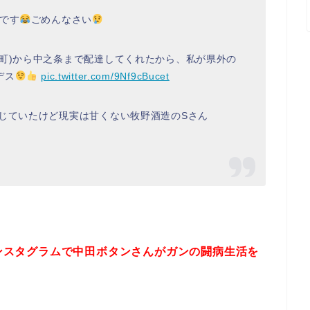
です
ごめんなさい
町)から中之条まで配達してくれたから、私が県外の
デス
pic.twitter.com/9Nf9cBucet
じていたけど現実は甘くない牧野酒造のSさん
インスタグラムで中田ボタンさんがガンの闘病生活を
。