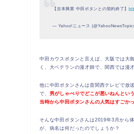
【吉本興業 中田ボタンとの契約終了】
ht
— Yahoo!ニュース (@YahooNewsTopic
中田カウスボタンと言えば、大阪では大御
く、大ベテランの漫才師で、関西では漫
他に中田ボタンさんは昔関西テレビで放
で、
男がしゃべりでどこが悪いねんとい
当時から中田ボタンさんの人気はすごか
そんな中田ボタンさんは2019年3月か
が、病名は何だったのでしょうか？