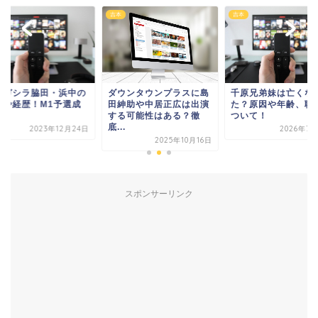
ビ
吉本
吉本
シガシラ脇田・浜中の
ダウンタウンプラスに島
千原兄弟妹は亡くな
齢や経歴！M1予選成
田紳助や中居正広は出演
た？原因や年齢、職
も！
する可能性はある？徹
ついて！
底...
2023年12月24日
2026年7月
2025年10月16日
スポンサーリンク