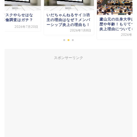
ンマスクやらせはな
いだちゃんねるサイコ坊
廬山元の出身大学は
？不倫調査はガチ？
主の理由はなぜ？メンバ
歴や年齢！もりてつ
ーシップ炎上の理由も！
2026年7月20日
炎上理由についても
2026年1月8日
2026年6
スポンサーリンク