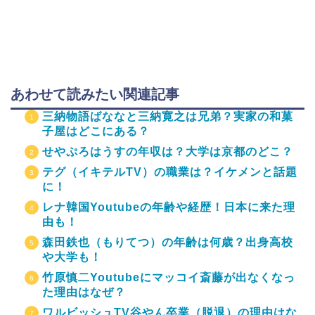
あわせて読みたい関連記事
三納物語ばななと三納寛之は兄弟？実家の和菓
子屋はどこにある？
せやぷろはうすの年収は？大学は京都のどこ？
テグ（イキテルTV）の職業は？イケメンと話題
に！
レナ韓国Youtubeの年齢や経歴！日本に来た理
由も！
森田鉄也（もりてつ）の年齢は何歳？出身高校
や大学も！
竹原慎二Youtubeにマッコイ斎藤が出なくなっ
た理由はなぜ？
ワルビッシュTV谷やん卒業（脱退）の理由はな