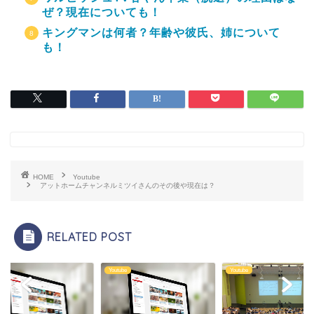
ぜ？現在についても！
キングマンは何者？年齢や彼氏、姉について
も！
HOME
Youtube
アットホームチャンネルミツイさんのその後や現在は？
RELATED POST
be
Youtube
Youtube