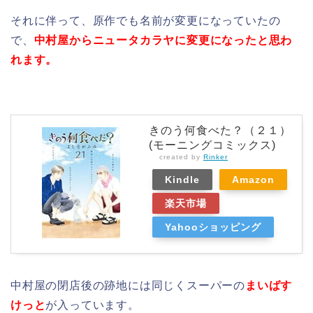
それに伴って、原作でも名前が変更になっていたの
で、
中村屋からニュータカラヤに変更になったと思わ
れます。
きのう何食べた？（２１）
(モーニングコミックス)
created by
Rinker
Kindle
Amazon
楽天市場
Yahooショッピング
中村屋の閉店後の跡地には同じくスーパーの
まいばす
けっと
が入っています。