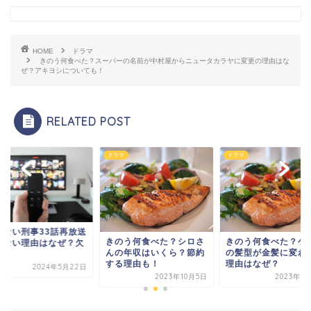
HOME
ドラマ
きのう何食べた？スーパーの名前が中村屋からニュータカラヤに変更の理由はな
ぜ？アキヨシについても！
RELATED POST
マ
ドラマ
ドラマ
あぶない刑事33話再
のう何食べた？シロさ
きのう何食べた？ケンジ
出来ない理由はなぜ
の年収はいくら？節約
の髪型が金髪に変わった
番？
る理由も！
理由はなぜ？
2024年5月
2023年10月5日
2023年10月8日