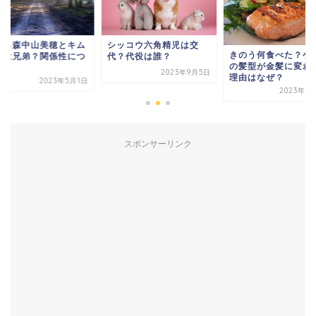
れる森中山美穂とキム
シッコウ六角精児は交
きのう何食べた？ケ
クは兄弟？関係性につ
代？代役は誰？
の髪型が金髪に変わ
て！
2023年9月5日
理由はなぜ？
2023年5月1日
2023年1
スポンサーリンク