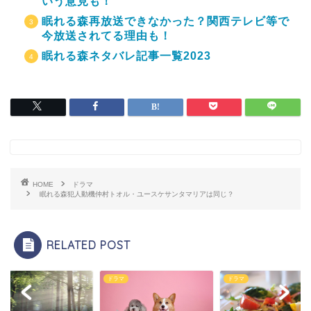
いう意見も！
眠れる森再放送できなかった？関西テレビ等で
今放送されてる理由も！
眠れる森ネタバレ記事一覧2023
HOME
ドラマ
眠れる森犯人動機仲村トオル・ユースケサンタマリアは同じ？
RELATED POST
マ
ドラマ
ドラマ