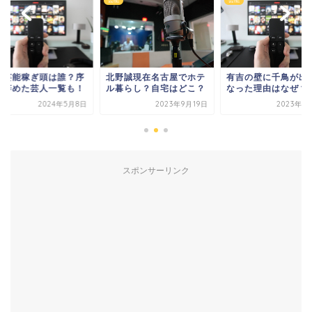
芸能
芸能
竹芸能稼ぎ頭は誰？序
北野誠現在名古屋でホテ
有吉の壁に千鳥が出
や辞めた芸人一覧も！
ル暮らし？自宅はどこ？
なった理由はなぜ？
2024年5月8日
2023年9月19日
2023年1
スポンサーリンク