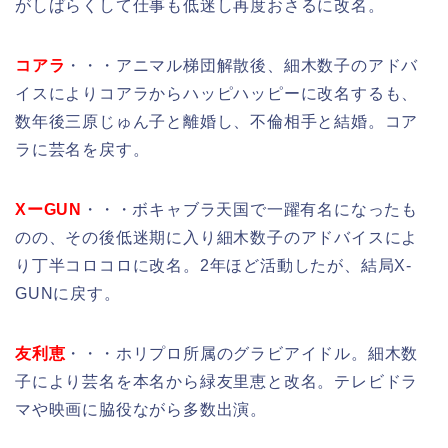
がしばらくして仕事も低迷し再度おさるに改名。
コアラ
・・・アニマル梯団解散後、細木数子のアドバ
イスによりコアラからハッピハッピーに改名するも、
数年後三原じゅん子と離婚し、不倫相手と結婚。コア
ラに芸名を戻す。
XーGUN
・・・ボキャブラ天国で一躍有名になったも
のの、その後低迷期に入り細木数子のアドバイスによ
り丁半コロコロに改名。2年ほど活動したが、結局X-
GUNに戻す。
友利恵
・・・ホリプロ所属のグラビアイドル。細木数
子により芸名を本名から緑友里恵と改名。テレビドラ
マや映画に脇役ながら多数出演。