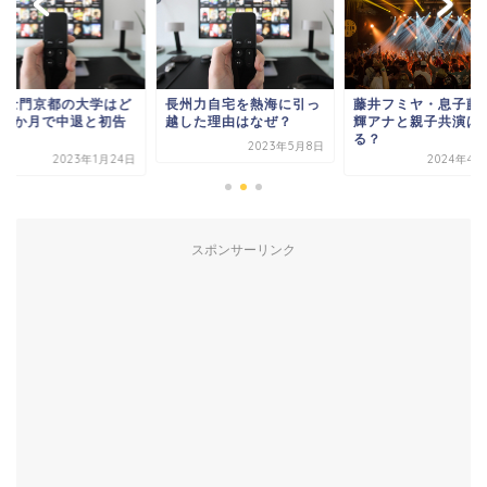
藤井フミヤ・息子藤
倉士門京都の大学はど
長州力自宅を熱海に引っ
輝アナと親子共演は
？3か月で中退と初告
越した理由はなぜ？
る？
！
2023年5月8日
2024年4月
2023年1月24日
スポンサーリンク