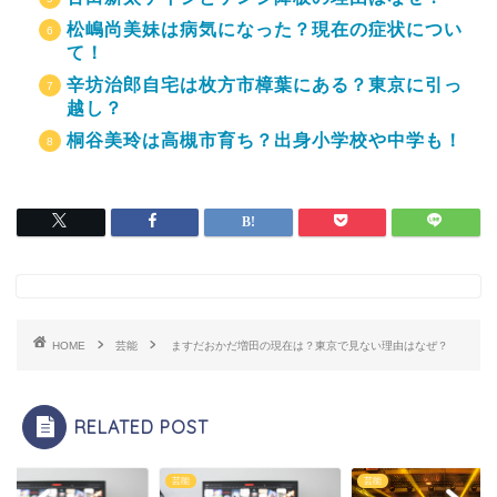
松嶋尚美妹は病気になった？現在の症状につい
て！
辛坊治郎自宅は枚方市樟葉にある？東京に引っ
越し？
桐谷美玲は高槻市育ち？出身小学校や中学も！
HOME
芸能
ますだおかだ増田の現在は？東京で見ない理由はなぜ？
RELATED POST
芸能
芸能